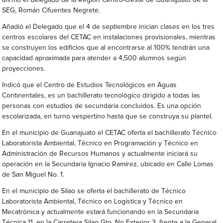
afirmó el delegado de la Región Centro-Oeste de Guanajuato de la
SEG, Román Cifuentes Negrete.
Añadió el Delegado que el 4 de septiembre inician clases en los tres
centros escolares del CETAC en instalaciones provisionales, mientras
se construyen los edificios que al encontrarse al 100% tendrán una
capacidad aproximada para atender a 4,500 alumnos según
proyecciones.
Indicó que el Centro de Estudios Tecnológicos en Aguas
Continentales, es un bachillerato tecnológico dirigido a todas las
personas con estudios de secundaria concluidos. Es una opción
escolarizada, en turno vespertino hasta que se construya su plantel.
En el municipio de Guanajuato el CETAC oferta el bachillerato Técnico
Laboratorista Ambiental, Técnico en Programación y Técnico en
Administración de Recursos Humanos y actualmente iniciará su
operación en la Secundaria Ignacio Ramírez, ubicado en Calle Lomas
de San Miguel No. 1.
En el municipio de Silao se oferta el bachillerato de Técnico
Laboratorista Ambiental, Técnico en Logística y Técnico en
Mecatrónica y actualmente estará funcionando en la Secundaria
Técnica 11, en la Carretera Silao Gto. No Exterior 3, frente a la General