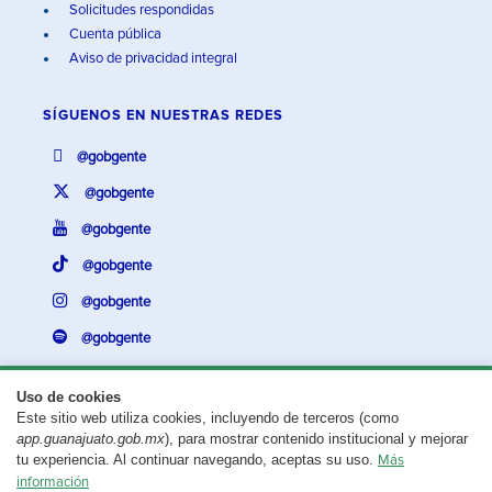
Solicitudes respondidas
Cuenta pública
Aviso de privacidad integral
SÍGUENOS EN
NUESTRAS REDES
@gobgente
@gobgente
@gobgente
@gobgente
@gobgente
@gobgente
Uso de cookies
Este sitio web utiliza cookies, incluyendo de terceros (como
¿Existe algún problema con esta página?
Repórtalo aquí.
app.guanajuato.gob.mx
), para mostrar contenido institucional y mejorar
tu experiencia. Al continuar navegando, aceptas su uso.
Más
Aviso legal
© 2025 Gobierno del Estado de Guanajuato
información