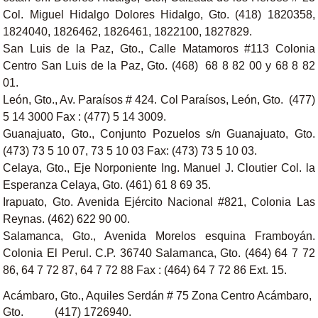
Col. Miguel Hidalgo Dolores Hidalgo, Gto. (418) 1820358,
1824040, 1826462, 1826461, 1822100, 1827829.
San Luis de la Paz, Gto., Calle Matamoros #113 Colonia
Centro San Luis de la Paz, Gto. (468) 68 8 82 00 y 68 8 82
01.
León, Gto., Av. Paraísos # 424. Col Paraísos, León, Gto. (477)
5 14 3000 Fax : (477) 5 14 3009.
Guanajuato, Gto., Conjunto Pozuelos s/n Guanajuato, Gto.
(473) 73 5 10 07, 73 5 10 03 Fax: (473) 73 5 10 03.
Celaya, Gto., Eje Norponiente Ing. Manuel J. Cloutier Col. la
Esperanza Celaya, Gto. (461) 61 8 69 35.
Irapuato, Gto. Avenida Ejército Nacional #821, Colonia Las
Reynas. (462) 622 90 00.
Salamanca, Gto., Avenida Morelos esquina Framboyán.
Colonia El Perul. C.P. 36740 Salamanca, Gto. (464) 64 7 72
86, 64 7 72 87, 64 7 72 88 Fax : (464) 64 7 72 86 Ext. 15.
Acámbaro, Gto., Aquiles Serdán # 75 Zona Centro Acámbaro,
Gto. (417) 1726940.