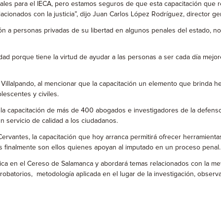
les para el IECA, pero estamos seguros de que esta capacitación que rec
acionados con la justicia”, dijo Juan Carlos López Rodríguez, director ge
ón a personas privadas de su libertad en algunos penales del estado, no
ad porque tiene la virtud de ayudar a las personas a ser cada día mejo
o Villalpando, al mencionar que la capacitación un elemento que brinda he
lescentes y civiles.
la capacitación de más de 400 abogados e investigadores de la defensor
n servicio de calidad a los ciudadanos.
ervantes, la capacitación que hoy arranca permitirá ofrecer herramientas
es finalmente son ellos quienes apoyan al imputado en un proceso penal.
lica en el Cereso de Salamanca y abordará temas relacionados con la meto
 probatorios, metodología aplicada en el lugar de la investigación, observa