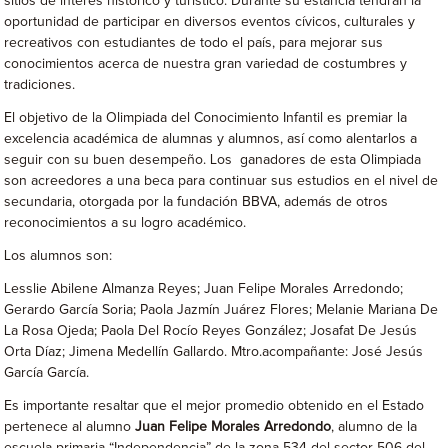
sitios de interés histórico y turístico. Durante su estancia tendrán la
oportunidad de participar en diversos eventos cívicos, culturales y
recreativos con estudiantes de todo el país, para mejorar sus
conocimientos acerca de nuestra gran variedad de costumbres y
tradiciones.
El objetivo de la Olimpiada del Conocimiento Infantil es premiar la
excelencia académica de alumnas y alumnos, así como alentarlos a
seguir con su buen desempeño. Los ganadores de esta Olimpiada
son acreedores a una beca para continuar sus estudios en el nivel de
secundaria, otorgada por la fundación BBVA, además de otros
reconocimientos a su logro académico.
Los alumnos son:
Lesslie Abilene Almanza Reyes; Juan Felipe Morales Arredondo;
Gerardo García Soria; Paola Jazmín Juárez Flores; Melanie Mariana De
La Rosa Ojeda; Paola Del Rocío Reyes González; Josafat De Jesús
Orta Díaz; Jimena Medellín Gallardo. Mtro.acompañante: José Jesús
García García.
Es importante resaltar que el mejor promedio obtenido en el Estado
pertenece al alumno
Juan Felipe Morales Arredondo
, alumno de la