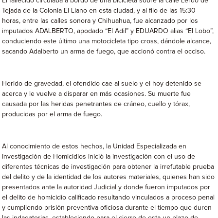
El fallecido circulaba a bordo de una bicicleta sobre la calle Lerdo de
Tejada de la Colonia El Llano en esta ciudad, y al filo de las 15:30
horas, entre las calles sonora y Chihuahua, fue alcanzado por los
imputados ADALBERTO, apodado “El Adil” y EDUARDO alias “El Lobo”,
conduciendo este último una motocicleta tipo cross, dándole alcance,
sacando Adalberto un arma de fuego, que accionó contra el occiso.
Herido de gravedad, el ofendido cae al suelo y el hoy detenido se
acerca y le vuelve a disparar en más ocasiones. Su muerte fue
causada por las heridas penetrantes de cráneo, cuello y tórax,
producidas por el arma de fuego.
Al conocimiento de estos hechos, la Unidad Especializada en
Investigación de Homicidios inició la investigación con el uso de
diferentes técnicas de investigación para obtener la irrefutable prueba
del delito y de la identidad de los autores materiales, quienes han sido
presentados ante la autoridad Judicial y donde fueron imputados por
el delito de homicidio calificado resultando vinculados a proceso penal
y cumpliendo prisión preventiva oficiosa durante el tiempo que duren