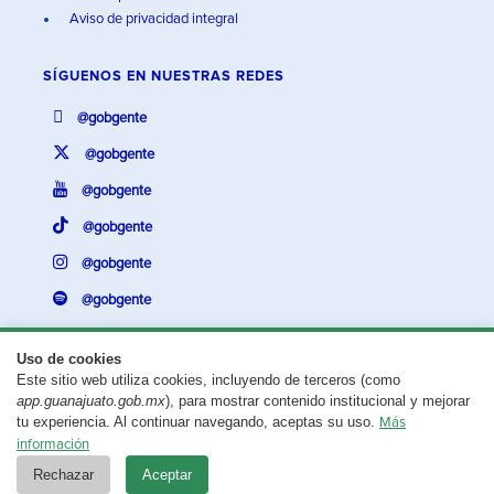
Aviso de privacidad integral
SÍGUENOS EN
NUESTRAS REDES
@gobgente
@gobgente
@gobgente
@gobgente
@gobgente
@gobgente
Uso de cookies
Este sitio web utiliza cookies, incluyendo de terceros (como
¿Existe algún problema con esta página?
Repórtalo aquí.
app.guanajuato.gob.mx
), para mostrar contenido institucional y mejorar
tu experiencia. Al continuar navegando, aceptas su uso.
Más
Aviso legal
© 2025 Gobierno del Estado de Guanajuato
información
Rechazar
Aceptar