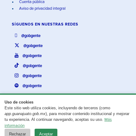
Cuenta pública
Aviso de privacidad integral
SÍGUENOS EN
NUESTRAS REDES
@gobgente
@gobgente
@gobgente
@gobgente
@gobgente
@gobgente
Uso de cookies
Este sitio web utiliza cookies, incluyendo de terceros (como
¿Existe algún problema con esta página?
Repórtalo aquí.
app.guanajuato.gob.mx
), para mostrar contenido institucional y mejorar
tu experiencia. Al continuar navegando, aceptas su uso.
Más
Aviso legal
© 2025 Gobierno del Estado de Guanajuato
información
Rechazar
Aceptar