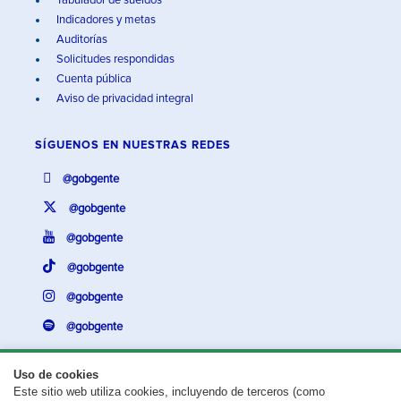
Tabulador de sueldos
Indicadores y metas
Auditorías
Solicitudes respondidas
Cuenta pública
Aviso de privacidad integral
SÍGUENOS EN
NUESTRAS REDES
@gobgente
@gobgente
@gobgente
@gobgente
@gobgente
@gobgente
Uso de cookies
Este sitio web utiliza cookies, incluyendo de terceros (como
¿Existe algún problema con esta página?
Repórtalo aquí.