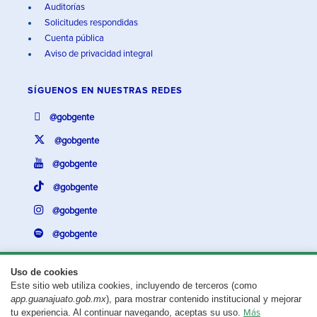
Auditorías
Solicitudes respondidas
Cuenta pública
Aviso de privacidad integral
SÍGUENOS EN
NUESTRAS REDES
@gobgente
@gobgente
@gobgente
@gobgente
@gobgente
@gobgente
Uso de cookies
Este sitio web utiliza cookies, incluyendo de terceros (como
¿Existe algún problema con esta página?
Repórtalo aquí.
app.guanajuato.gob.mx
), para mostrar contenido institucional y mejorar
tu experiencia. Al continuar navegando, aceptas su uso.
Más