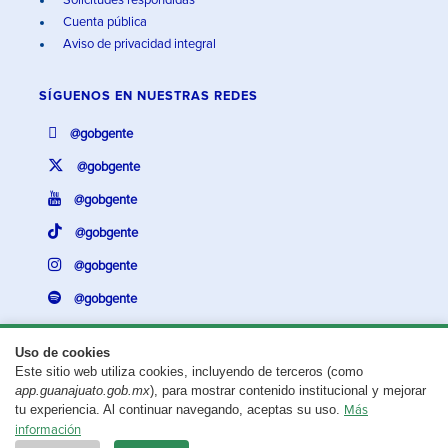
Solicitudes respondidas
Cuenta pública
Aviso de privacidad integral
SÍGUENOS EN
NUESTRAS REDES
@gobgente
@gobgente
@gobgente
@gobgente
@gobgente
@gobgente
Uso de cookies
Este sitio web utiliza cookies, incluyendo de terceros (como
¿Existe algún problema con esta página?
Repórtalo aquí.
app.guanajuato.gob.mx
), para mostrar contenido institucional y mejorar
tu experiencia. Al continuar navegando, aceptas su uso.
Más
Aviso legal
© 2025 Gobierno del Estado de Guanajuato
información