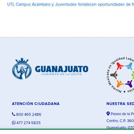
UTL Campus Acámbaro y Juventudes fortalecen oportunidades de fo
ATENCIÓN CIUDADANA
NUESTRA SE
Paseo de la P
800 465 2486
Centro, C.P. 36
477 274 5825
Guanajuato, GT
contacto@guanajuato.gob.mx