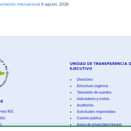
rmación internacional
6 agosto, 2026
UNIDAD DE TRANSPARENCIA 
EJECUTIVO
Directorio
Estructura orgánica
Tabulador de sueldos
Indicadores y metas
DE
Auditorías
resa 103,
Solicitudes respondidas
000,
Cuenta pública
Aviso de privacidad integral
O.