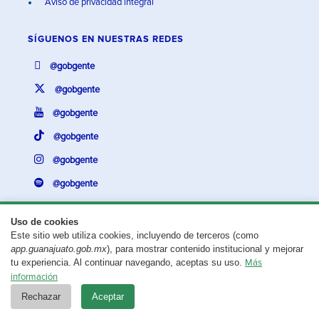
Aviso de privacidad integral
SÍGUENOS EN
NUESTRAS REDES
@gobgente
@gobgente
@gobgente
@gobgente
@gobgente
@gobgente
Uso de cookies
Este sitio web utiliza cookies, incluyendo de terceros (como
¿Existe algún problema con esta página?
Repórtalo aquí.
app.guanajuato.gob.mx
), para mostrar contenido institucional y mejorar
tu experiencia. Al continuar navegando, aceptas su uso.
Más
Aviso legal
© 2025 Gobierno del Estado de Guanajuato
información
Rechazar
Aceptar