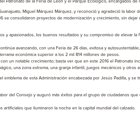
del Patronato de la Feria de León y el Parque Ecológico, encargados de r
anajuato, Miguel Márquez Márquez, y reconoció y agradeció la labor de J
016 se consolidaron proyectos de modernización y crecimiento, sin dejar
 y apasionados, los buenos resultados y su compromiso de elevar la fre
continúa avanzando, con una Feria de 26 días, exitosa y autosustentable, 
derrama económica superior a los 2 mil 814 millones de pesos.
 con un notable crecimiento; basta ver que en este 2016 el Patronato inc
mágico, una zona extrema, una granja infantil, juegos mecánicos y otros a
a el emblema de esta Administración encabezada por Jesús Padilla, y se 
bor del Consejo y auguró más éxitos para el grupo de ciudadanos que c
rtificiales que iluminaron la noche en la capital mundial del calzado.