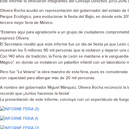
Este informe lo ofrecieron integrantes del Consejo Directivo 2013-2016 
Olivera Rocha acudió en representación del gobernador del estado de Gu
Parque Ecológico, para evolucionar la fiesta del Bajío, en donde este 2
tercera mejor feria de México.
“Estamos aquí para agradecerle a un grupo de ciudadanos comprometidos
expresó Olivera.
El Secretario resaltó que este informe fue un día de fiesta ya que León 
muestran los 5 millones 90 mil personas que la visitaron y dejaron una 
Con 140 años de tradición, la Feria de León se mantiene a la vanguardia
Mágico”, en donde se instalaron un pabellón infantil con un laboratorio 
Pero fue “La Velaria” la obra maestra de esta feria, pues es considerad
con capacidad para albergar más de 20 mil personas.
A nombre del gobernador Miguel Márquez, Olivera Rocha reconoció la la
recordó que ¡Juntos hacemos la fiesta!
La presentación de este informe, concluyó con un espectáculo de fuegos a