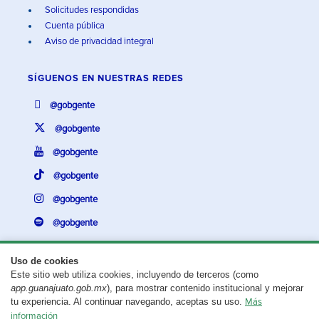
Solicitudes respondidas
Cuenta pública
Aviso de privacidad integral
SÍGUENOS EN
NUESTRAS REDES
@gobgente
@gobgente
@gobgente
@gobgente
@gobgente
@gobgente
Uso de cookies
Este sitio web utiliza cookies, incluyendo de terceros (como
¿Existe algún problema con esta página?
Repórtalo aquí.
app.guanajuato.gob.mx
), para mostrar contenido institucional y mejorar
tu experiencia. Al continuar navegando, aceptas su uso.
Más
Aviso legal
© 2025 Gobierno del Estado de Guanajuato
información