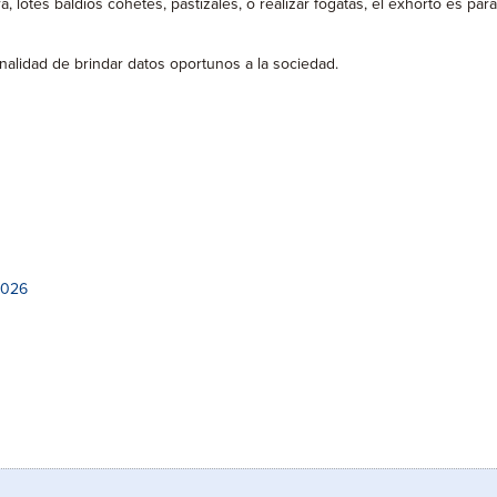
 lotes baldíos cohetes, pastizales, o realizar fogatas, el exhorto es para
finalidad de brindar datos oportunos a la sociedad.
2026