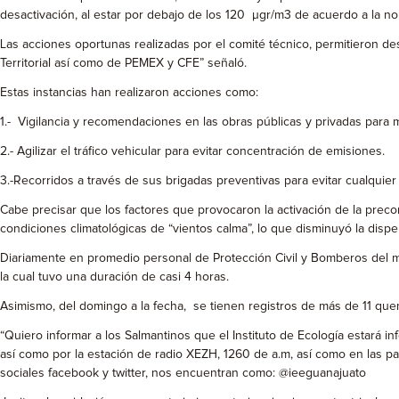
desactivación, al estar por debajo de los 120 µgr/m3 de acuerdo a la no
Las acciones oportunas realizadas por el comité técnico, permitieron de
Territorial así como de PEMEX y CFE” señaló.
Estas instancias han realizaron acciones como:
1.- Vigilancia y recomendaciones en las obras públicas y privadas para mi
2.- Agilizar el tráfico vehicular para evitar concentración de emisiones.
3.-Recorridos a través de sus brigadas preventivas para evitar cualquier
Cabe precisar que los factores que provocaron la activación de la preco
condiciones climatológicas de “vientos calma”, lo que disminuyó la disp
Diariamente en promedio personal de Protección Civil y Bomberos del mun
la cual tuvo una duración de casi 4 horas.
Asimismo, del domingo a la fecha, se tienen registros de más de 11 quem
“Quiero informar a los Salmantinos que el Instituto de Ecología estará
así como por la estación de radio XEZH, 1260 de a.m, así como en las pan
sociales facebook y twitter, nos encuentran como: @ieeguanajuato