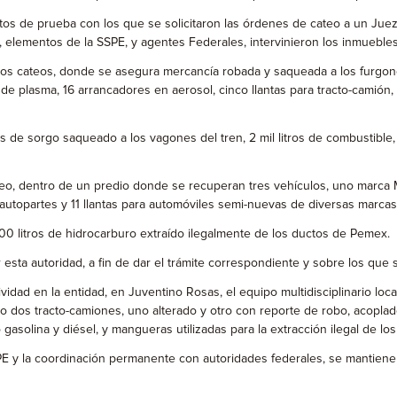
datos de prueba con los que se solicitaron las órdenes de cateo a un Ju
E, elementos de la SSPE, y agentes Federales, intervinieron los inmuebles
ros cateos, donde se asegura mercancía robada y saqueada a los furgone
 de plasma, 16 arrancadores en aerosol, cinco llantas para tracto-camión,
s de sorgo saqueado a los vagones del tren, 2 mil litros de combustible
ateo, dentro de un predio donde se recuperan tres vehículos, uno marca
autopartes y 11 llantas para automóviles semi-nuevas de diversas marcas
00 litros de hidrocarburo extraído ilegalmente de los ductos de Pemex.
esta autoridad, a fin de dar el trámite correspondiente y sobre los que s
tividad en la entidad, en Juventino Rosas, el equipo multidisciplinario 
o dos tracto-camiones, uno alterado y otro con reporte de robo, acoplad
 gasolina y diésel, y mangueras utilizadas para la extracción ilegal de lo
SPE y la coordinación permanente con autoridades federales, se mantiene