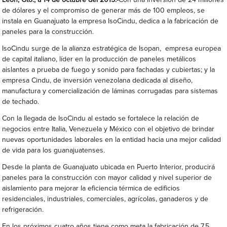
León, Gto., a 14 de octubre del 2015.-
Con una inversión de 24 millones
de dólares y el compromiso de generar más de 100 empleos, se
instala en Guanajuato la empresa IsoCindu, dedica a la fabricación de
paneles para la construcción.
IsoCindu surge de la alianza estratégica de Isopan, empresa europea
de capital italiano, líder en la producción de paneles metálicos
aislantes a prueba de fuego y sonido para fachadas y cubiertas; y la
empresa Cindu, de inversión venezolana dedicada al diseño,
manufactura y comercialización de láminas corrugadas para sistemas
de techado.
Con la llegada de IsoCindu al estado se fortalece la relación de
negocios entre Italia, Venezuela y México con el objetivo de brindar
nuevas oportunidades laborales en la entidad hacia una mejor calidad
de vida para los guanajuatenses.
Desde la planta de Guanajuato ubicada en Puerto Interior, producirá
paneles para la construcción con mayor calidad y nivel superior de
aislamiento para mejorar la eficiencia térmica de edificios
residenciales, industriales, comerciales, agrícolas, ganaderos y de
refrigeración.
En los próximos cuatro años tiene como meta la fabricación de 7.5