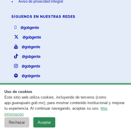
Aviso de privacidad integral
SÍGUENOS EN
NUESTRAS REDES
@gobgente
@gobgente
@gobgente
@gobgente
@gobgente
@gobgente
Uso de cookies
Este sitio web utiliza cookies, incluyendo de terceros (como
¿Existe algún problema con esta página?
Repórtalo aquí.
app.guanajuato.gob.mx
), para mostrar contenido institucional y mejorar
tu experiencia. Al continuar navegando, aceptas su uso.
Más
Aviso legal
© 2025 Gobierno del Estado de Guanajuato
información
Rechazar
Aceptar