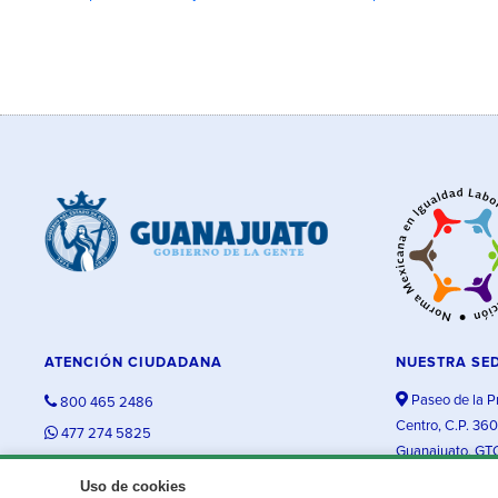
ATENCIÓN CIUDADANA
NUESTRA SE
Paseo de la P
800 465 2486
Centro, C.P. 36
477 274 5825
Guanajuato, GT
contacto@guanajuato.gob.mx
Uso de cookies