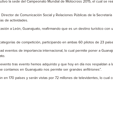
vo la sede del Campeonato Mundial de Motocross 2015, el cual se realiz
irector de Comunicación Social y Relaciones Públicas de la Secretaría 
as de actividades.
asión a León, Guanajuato, reafirmando que es un destino turístico con u
 categorías de competición, participando en ambas 60 pilotos de 23 paíse
idad eventos de importancia internacional, lo cual permite poner a Guan
ato.
 evento tras evento hemos adquirido y que hoy en día nos respaldan a 
 que contamos en Guanajuato nos permite ser grandes anfitriones”.
n en 170 países y serán vistas por 72 millones de televidentes, lo cual 