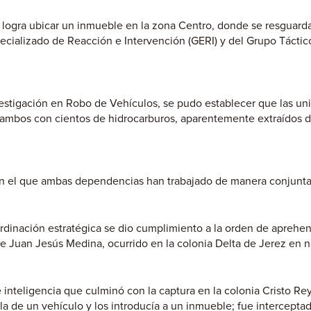
se logra ubicar un inmueble en la zona Centro, donde se resguar
ecializado de Reacción e Intervención (GERI) y del Grupo Táctico
nvestigación en Robo de Vehículos, se pudo establecer que las u
 tambos con cientos de hidrocarburos, aparentemente extraídos 
en el que ambas dependencias han trabajado de manera conjunta,
rdinación estratégica se dio cumplimiento a la orden de aprehe
e Juan Jesús Medina, ocurrido en la colonia Delta de Jerez en 
 inteligencia que culminó con la captura en la colonia Cristo Rey
a de un vehículo y los introducía a un inmueble; fue intercepta