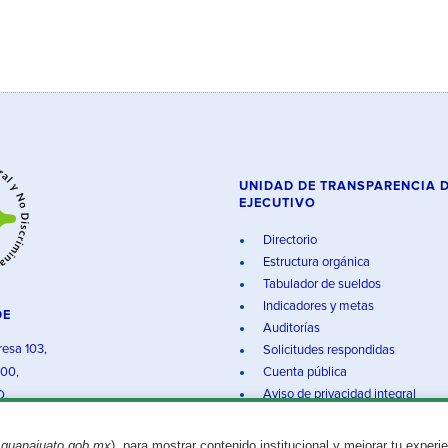
UNIDAD DE TRANSPARENCIA 
EJECUTIVO
Directorio
Estructura orgánica
Tabulador de sueldos
Indicadores y metas
DE
Auditorías
resa 103,
Solicitudes respondidas
000,
Cuenta pública
Aviso de privacidad integral
O.
.guanajuato.gob.mx
), para mostrar contenido institucional y mejorar tu experi