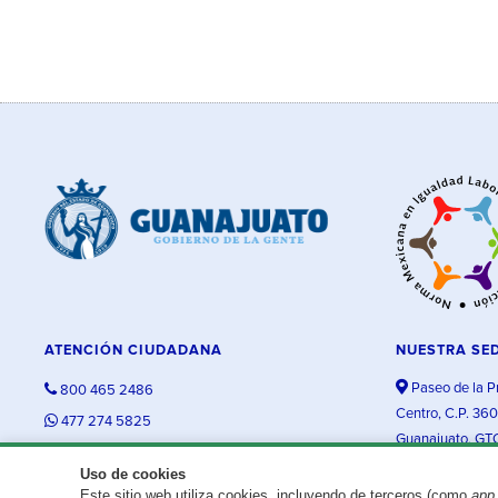
ATENCIÓN CIUDADANA
NUESTRA SE
Paseo de la P
800 465 2486
Centro, C.P. 36
477 274 5825
Guanajuato, GT
contacto@guanajuato.gob.mx
Uso de cookies
Este sitio web utiliza cookies, incluyendo de terceros (como
app