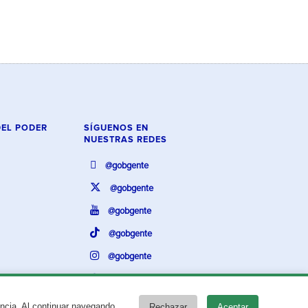
DEL PODER
SÍGUENOS EN
NUESTRAS REDES
@gobgente
@gobgente
@gobgente
@gobgente
@gobgente
@gobgente
encia. Al continuar navegando,
Rechazar
Aceptar