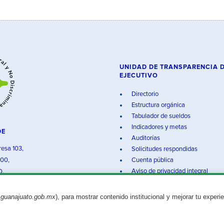
UNIDAD DE TRANSPARENCIA 
EJECUTIVO
Directorio
Estructura orgánica
Tabulador de sueldos
Indicadores y metas
DE
Auditorías
resa 103,
Solicitudes respondidas
000,
Cuenta pública
Aviso de privacidad integral
O.
.guanajuato.gob.mx
), para mostrar contenido institucional y mejorar tu experi
Aviso legal
© 2025 Gobierno del Estado de Guanajuato