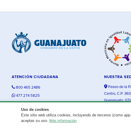
ATENCIÓN CIUDADANA
NUESTRA SE
Paseo de la P
800 465 2486
Centro, C.P. 36
477 274 5825
Guanajuato, GT
contacto@guanajuato.gob.mx
Uso de cookies
Este sitio web utiliza cookies, incluyendo de terceros (como
app
¿Existe algún problema con esta página?
Repórtalo aquí.
aceptas su uso.
Más información